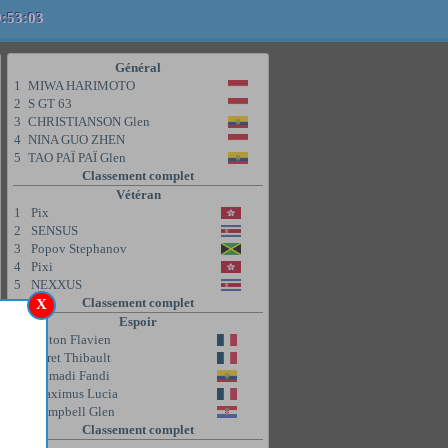
9:53:03
Général
1
MIWA HARIMOTO
2
S GT 63
3
CHRISTIANSON Glen
4
NINA GUO ZHEN
5
TAO PAÏ PAÏ Glen
Classement complet
Vétéran
1
Pix
2
SENSUS
3
Popov Stephanov
4
Pixi
5
NEXXUS
Classement complet
X
Espoir
1
Coton Flavien
2
Poret Thibault
3
Ahmadi Fandi
4
Maximus Lucia
5
Campbell Glen
Classement complet