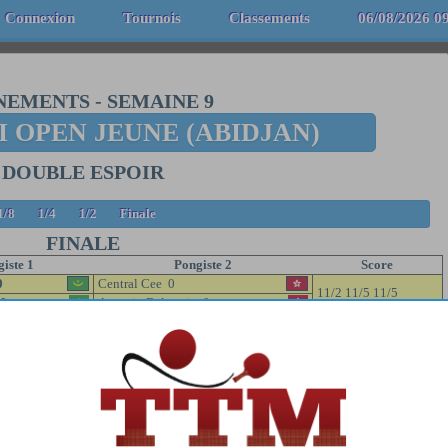
Connexion
Tournois
Classements
06/08/2026 0
NEMENTS
-
SEMAINE 9
 OPEN JEUNE (ABIDJAN)
DOUBLE ESPOIR
1/8
1/4
1/2
Finale
FINALE
iste 1
Pongiste 2
Score
0
Central Cee 0
11/2 11/5 11/5
 0
Antonio Deluppio 0