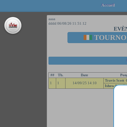
Accueil
aaaa
dddd
06/08/26 11:51:12
EVÈ
TOURNOI
##
Tb.
Date
Pong
Travis Scott 
1
1
14/09/25 14:10
Ishow Speed