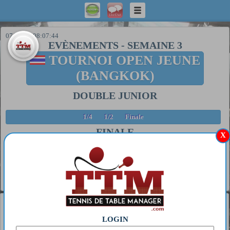
07/08/26 08:07:44
EVÈNEMENTS
-
SEMAINE 3
TOURNOI OPEN JEUNE
(BANGKOK)
DOUBLE JUNIOR
1/4
1/2
Finale
FINALE
X
##
Tb.
Date
Pongiste 1
Pongiste 2
Score
Hong Kong 0
Mima JOW 5
03/08/25
11/7 11/7
1
1
Kong Hong 0
Simon JOW 3
14:00
11/7
Général
1
MIWA HARIMOTO
LOGIN
2
S GT 63