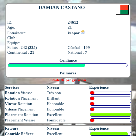
DAMIAN CASTANO
ID:
24612
Age:
21
Entraîneur:
keopar
Club:
Equipe:
Points :
242 (235)
Général :
199
Continental :
21
National :
7
Confiance
Palmarès
Stade de progression
Services
Niveau
Expérience
Rotation
Vitesse
Très bon
Rotation
Placement
Brillant
Vitesse
Rotation
Honorable
Vitesse
Placement
Honorable
Placement
Rotation
Excellent
Placement
Vitesse
Formidable
Retours
Niveau
Expérience
Contrôle
Réflexe
Excellent