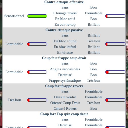
Contre-attaque offensive
Sans
Bon
Clouage revers
Formidable
Sensationnel
En bloc actif
Bon
En contre-top
Brillant
Contre-Attaque passive
Sans
Brillant
En bloc coupé
Très bon
Formidable
En bloc latéral
Brillant
En vitesse
Brillant
Coup fort frappe coup droit
Sans
Bon
Angles impossibles
Bon
Formidable
Decroisé
Bon
Frappe systématique
Très bon
Coup fort frappe revers
Sans
Formidable
Dans le ventre
Formidable
Très bon
Orienté Coup Droit
Très bon
Orienté Revers
Bon
Coup fort Top spin coup droit
Sans
Formidable
Decroise
Formidable
Formidable