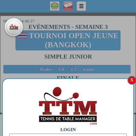
06/08/26 14:46:37
EVÈNEMENTS
-
SEMAINE 3
TOURNOI OPEN JEUNE
(BANGKOK)
SIMPLE JUNIOR
Poules
1/4
1/2
Finale
FINALE
X
##
Tb.
Date
Pongiste 1
Pongiste 2
Score
03/08/25
Kong
Hong
11/7 8/11 11/8 7/11
1
1
14:20
Hong 0
Kong 0
8/11
Général
1
MIWA HARIMOTO
LOGIN
2
S GT 63