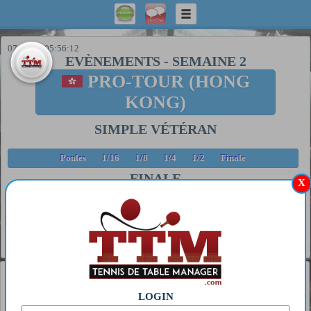
07/08/26 05:56:12
EVÈNEMENTS
-
SEMAINE 2
PRO-TOUR (HONG
KONG)
SIMPLE VÉTÉRAN
Poules
1/16
1/8
1/4
1/2
Finale
FINALE
X
##
Tb.
Date
Pongiste 1
Pongiste 2
Score
27/07/25
14/12 8/11 8/11 8/11 11/6
1
1
SENSUS 2
NEXXUS 5
14:40
11/6 11/4
Général
1
MIWA HARIMOTO
LOGIN
2
S GT 63