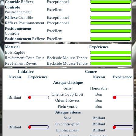
Contrôle
Réflexe
Exceptionnel
Contrôle
Excellent
Positionnement
Réflexe
Contrôle
Exceptionnel
Réflexe
Positionnement
Exceptionnel
Positionnement
Excellent
Contrôle
Positionnement
Réflexe
Excellent
Matériel
Expérience
Bois Rapide
Revètement Coup Droit
Backside Mousse Tendre
Revètement Revers
Backside Mousse Tendre
Initiative
Contre
Niveau
Expérience
Niveau
Expérience
Attaque classique
Sans
Honorable
Orienté Coup Droit
Bon
Brillant
Orienté Revers
Bon
Plein ventre
Bon
Attaque vitesse
Sans
Brillant
En contre-pied
Brillant
Brillant
En placement
Brillant