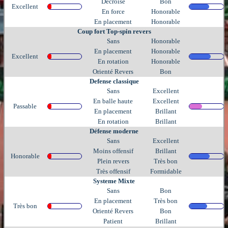
Decroise
Bon
Excellent
En force
Honorable
En placement
Honorable
Coup fort Top-spin revers
Sans
Honorable
En placement
Honorable
Excellent
En rotation
Honorable
Orienté Revers
Bon
Defense classique
Sans
Excellent
En balle haute
Excellent
Passable
En placement
Brillant
En rotation
Brillant
Défense moderne
Sans
Excellent
Moins offensif
Brillant
Honorable
Plein revers
Très bon
Très offensif
Formidable
Systeme Mixte
Sans
Bon
En placement
Très bon
Très bon
Orienté Revers
Bon
Patient
Brillant