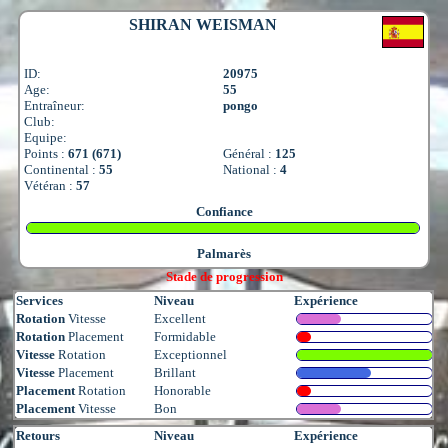
SHIRAN WEISMAN
ID:
20975
Age:
55
Entraîneur:
pongo
Club:
Equipe:
Points :
671 (671)
Général :
125
Continental :
55
National :
4
Vétéran :
57
Confiance
Palmarès
Stade de progression
Services
Niveau
Expérience
Rotation
Vitesse
Excellent
Rotation
Placement
Formidable
Vitesse
Rotation
Exceptionnel
Vitesse
Placement
Brillant
Placement
Rotation
Honorable
Placement
Vitesse
Bon
Retours
Niveau
Expérience