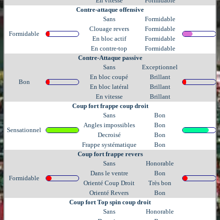
En vitesse
Formidable
Contre-attaque offensive
Sans
Formidable
Clouage revers
Formidable
Formidable
En bloc actif
Formidable
En contre-top
Formidable
Contre-Attaque passive
Sans
Exceptionnel
En bloc coupé
Brillant
Bon
En bloc latéral
Brillant
En vitesse
Brillant
Coup fort frappe coup droit
Sans
Bon
Angles impossibles
Bon
Sensationnel
Decroisé
Bon
Frappe systématique
Bon
Coup fort frappe revers
Sans
Honorable
Dans le ventre
Bon
Formidable
Orienté Coup Droit
Très bon
Orienté Revers
Bon
Coup fort Top spin coup droit
Sans
Honorable