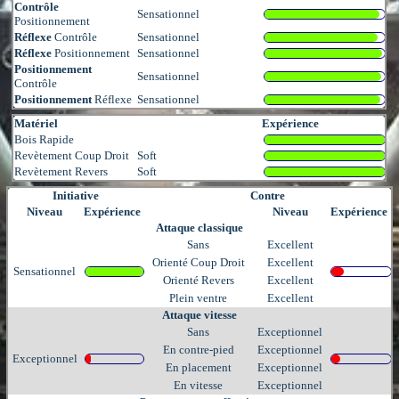
Contrôle
Sensationnel
Positionnement
Réflexe
Contrôle
Sensationnel
Réflexe
Positionnement
Sensationnel
Positionnement
Sensationnel
Contrôle
Positionnement
Réflexe
Sensationnel
Matériel
Expérience
Bois Rapide
Revètement Coup Droit
Soft
Revètement Revers
Soft
Initiative
Contre
Niveau
Expérience
Niveau
Expérience
Attaque classique
Sans
Excellent
Orienté Coup Droit
Excellent
Sensationnel
Orienté Revers
Excellent
Plein ventre
Excellent
Attaque vitesse
Sans
Exceptionnel
En contre-pied
Exceptionnel
Exceptionnel
En placement
Exceptionnel
En vitesse
Exceptionnel