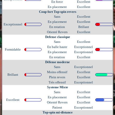
En force
Excellent
En placement
Excellent
Coup fort Top-spin revers
Sans
Excellent
En placement
Excellent
Exceptionnel
En rotation
Brillant
Orienté Revers
Excellent
Defense classique
Sans
Excellent
En balle haute
Exceptionnel
Formidable
En placement
Exceptionnel
En rotation
Excellent
Défense moderne
Sans
Exceptionnel
Moins offensif
Excellent
Brillant
Plein revers
Excellent
Très offensif
Exceptionnel
Systeme Mixte
Sans
Excellent
En placement
Excellent
Excellent
Orienté Revers
Excellent
Patient
Exceptionnel
Top-spin mi-distance