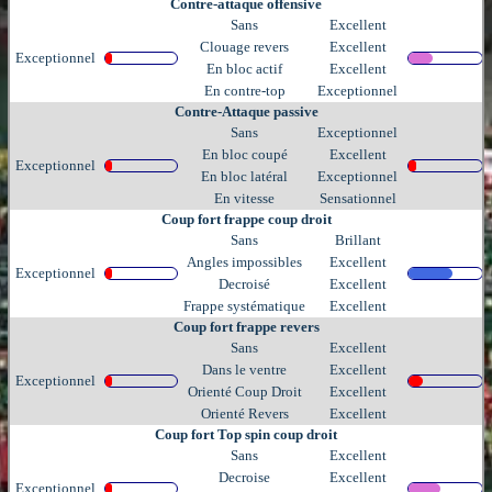
Contre-attaque offensive
Sans
Excellent
Clouage revers
Excellent
Exceptionnel
En bloc actif
Excellent
En contre-top
Exceptionnel
Contre-Attaque passive
Sans
Exceptionnel
En bloc coupé
Excellent
Exceptionnel
En bloc latéral
Exceptionnel
En vitesse
Sensationnel
Coup fort frappe coup droit
Sans
Brillant
Angles impossibles
Excellent
Exceptionnel
Decroisé
Excellent
Frappe systématique
Excellent
Coup fort frappe revers
Sans
Excellent
Dans le ventre
Excellent
Exceptionnel
Orienté Coup Droit
Excellent
Orienté Revers
Excellent
Coup fort Top spin coup droit
Sans
Excellent
Decroise
Excellent
Exceptionnel