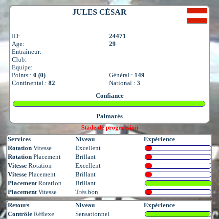
JULES CÉSAR
ID:
24471
Age:
29
Entraîneur:
Club:
Equipe:
Points :
0 (0)
Général :
149
Continental :
82
National :
3
Confiance
Palmarès
Stade de progression
Services
Niveau
Expérience
Rotation
Vitesse
Excellent
Rotation
Placement
Brillant
Vitesse
Rotation
Excellent
Vitesse
Placement
Brillant
Placement
Rotation
Brillant
Placement
Vitesse
Très bon
Retours
Niveau
Expérience
Contrôle
Réflexe
Sensationnel