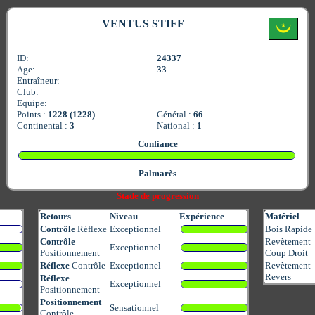
VENTUS STIFF
ID:
24337
Age:
33
Entraîneur:
Club:
Equipe:
Points :
1228 (1228)
Général :
66
Continental :
3
National :
1
Confiance
Palmarès
Stade de progression
Retours
Niveau
Expérience
Matériel
Contrôle
Réflexe
Exceptionnel
Bois Rapide
Contrôle
Revètement
Exceptionnel
Positionnement
Coup Droit
Réflexe
Contrôle
Exceptionnel
Revètement
Revers
Réflexe
Exceptionnel
Positionnement
Positionnement
Sensationnel
Contrôle