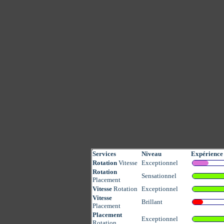
Services
Niveau
Expérience
Rotation
Vitesse
Exceptionnel
Rotation
Sensationnel
Placement
Vitesse
Rotation
Exceptionnel
Vitesse
Brillant
Placement
Placement
Exceptionnel
Rotation