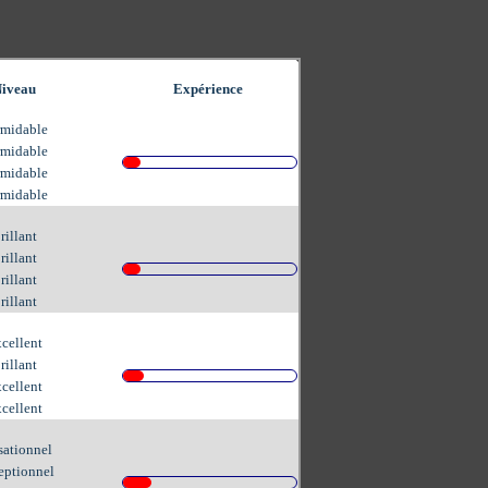
iveau
Expérience
rmidable
rmidable
rmidable
rmidable
rillant
rillant
rillant
rillant
cellent
rillant
cellent
cellent
sationnel
eptionnel