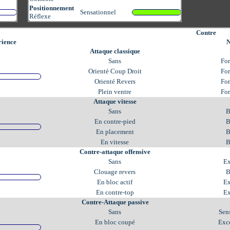
Positionnement
Sensationnel
Réflexe
Contre
ience
N
Attaque classique
Sans
Fo
Orienté Coup Droit
Fo
Orienté Revers
Fo
Plein ventre
Fo
Attaque vitesse
Sans
B
En contre-pied
B
En placement
B
En vitesse
B
Contre-attaque offensive
Sans
Ex
Clouage revers
B
En bloc actif
Ex
En contre-top
Ex
Contre-Attaque passive
Sans
Sen
En bloc coupé
Exc