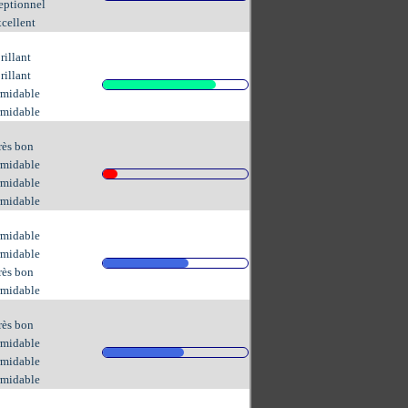
eptionnel
cellent
rillant
rillant
rmidable
rmidable
rès bon
rmidable
rmidable
rmidable
rmidable
rmidable
rès bon
rmidable
rès bon
rmidable
rmidable
rmidable