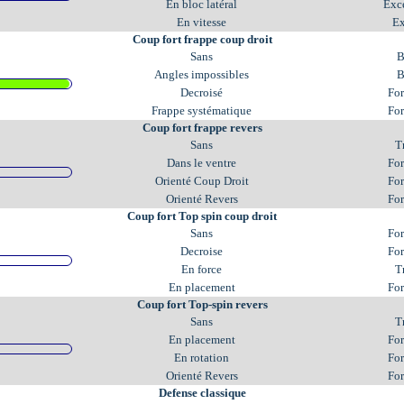
En bloc latéral
Exc
En vitesse
Ex
Coup fort frappe coup droit
Sans
B
Angles impossibles
B
Decroisé
Fo
Frappe systématique
Fo
Coup fort frappe revers
Sans
T
Dans le ventre
Fo
Orienté Coup Droit
Fo
Orienté Revers
Fo
Coup fort Top spin coup droit
Sans
Fo
Decroise
Fo
En force
T
En placement
Fo
Coup fort Top-spin revers
Sans
T
En placement
Fo
En rotation
Fo
Orienté Revers
Fo
Defense classique