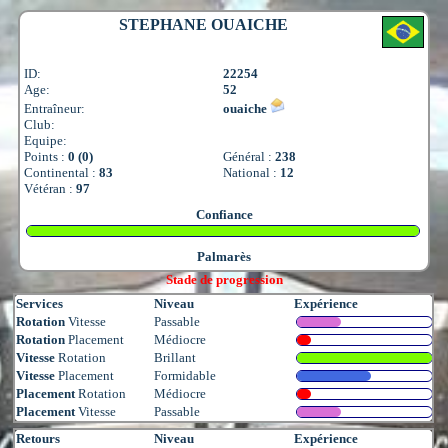
STEPHANE OUAICHE
ID:
22254
Age:
52
Entraîneur:
ouaiche
Club:
Equipe:
Points :
0 (0)
Général :
238
Continental :
83
National :
12
Vétéran :
97
Confiance
Palmarès
Stade de progression
Services
Niveau
Expérience
Rotation
Vitesse
Passable
Rotation
Placement
Médiocre
Vitesse
Rotation
Brillant
Vitesse
Placement
Formidable
Placement
Rotation
Médiocre
Placement
Vitesse
Passable
Retours
Niveau
Expérience