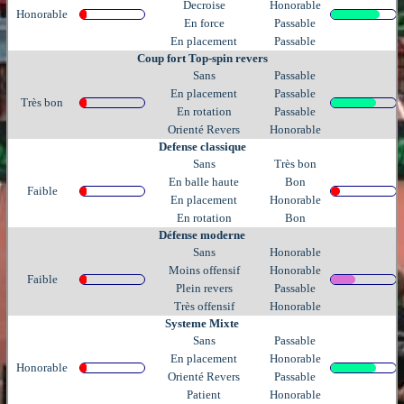
Decroise
Honorable
Honorable
En force
Passable
En placement
Passable
Coup fort Top-spin revers
Sans
Passable
En placement
Passable
Très bon
En rotation
Passable
Orienté Revers
Honorable
Defense classique
Sans
Très bon
En balle haute
Bon
Faible
En placement
Honorable
En rotation
Bon
Défense moderne
Sans
Honorable
Moins offensif
Honorable
Faible
Plein revers
Passable
Très offensif
Honorable
Systeme Mixte
Sans
Passable
En placement
Honorable
Honorable
Orienté Revers
Passable
Patient
Honorable