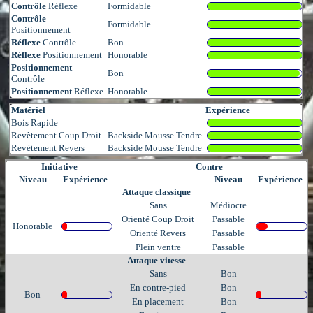
Contrôle
Réflexe
Formidable
Contrôle
Formidable
Positionnement
Réflexe
Contrôle
Bon
Réflexe
Positionnement
Honorable
Positionnement
Bon
Contrôle
Positionnement
Réflexe
Honorable
Matériel
Expérience
Bois Rapide
Revètement Coup Droit
Backside Mousse Tendre
Revètement Revers
Backside Mousse Tendre
Initiative
Contre
Niveau
Expérience
Niveau
Expérience
Attaque classique
Sans
Médiocre
Orienté Coup Droit
Passable
Honorable
Orienté Revers
Passable
Plein ventre
Passable
Attaque vitesse
Sans
Bon
En contre-pied
Bon
Bon
En placement
Bon