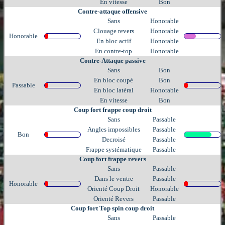
En vitesse
Bon
Contre-attaque offensive
Sans
Honorable
Clouage revers
Honorable
Honorable
En bloc actif
Honorable
En contre-top
Honorable
Contre-Attaque passive
Sans
Bon
En bloc coupé
Bon
Passable
En bloc latéral
Honorable
En vitesse
Bon
Coup fort frappe coup droit
Sans
Passable
Angles impossibles
Passable
Bon
Decroisé
Passable
Frappe systématique
Passable
Coup fort frappe revers
Sans
Passable
Dans le ventre
Passable
Honorable
Orienté Coup Droit
Honorable
Orienté Revers
Passable
Coup fort Top spin coup droit
Sans
Passable