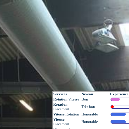
Services
Niveau
Expérience
Rotation
Vitesse
Bon
Rotation
Très bon
Placement
Vitesse
Rotation
Honorable
Vitesse
Honorable
Placement