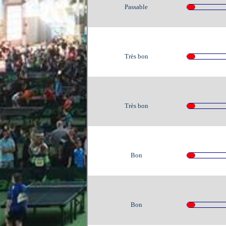
Passable
Très bon
Très bon
Bon
Bon