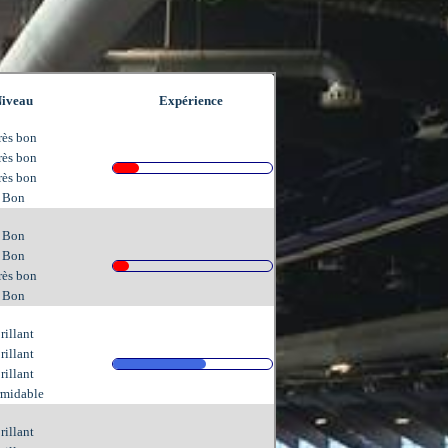
iveau
Expérience
rès bon
rès bon
rès bon
Bon
Bon
Bon
rès bon
Bon
rillant
rillant
rillant
rmidable
rillant