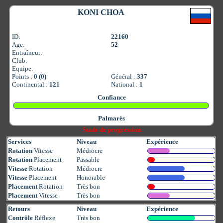
KONI CHOA
ID:
22160
Age:
52
Entraîneur:
Club:
Equipe:
Points :
0 (0)
Général :
337
Continental :
121
National :
1
Confiance
Palmarès
Stade de progression
Services
Niveau
Expérience
Rotation
Vitesse
Médiocre
Rotation
Placement
Passable
Vitesse
Rotation
Médiocre
Vitesse
Placement
Honorable
Placement
Rotation
Très bon
Placement
Vitesse
Très bon
Retours
Niveau
Expérience
Contrôle
Réflexe
Très bon