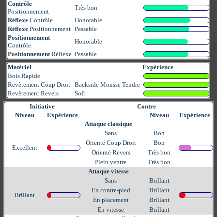
Contrôle
Très bon
Positionnement
Réflexe
Contrôle
Honorable
Réflexe
Positionnement
Passable
Positionnement
Honorable
Contrôle
Positionnement
Réflexe
Passable
Matériel
Expérience
Bois Rapide
Revètement Coup Droit
Backside Mousse Tendre
Revètement Revers
Soft
Initiative
Contre
Niveau
Expérience
Niveau
Expérience
Attaque classique
Sans
Bon
Orienté Coup Droit
Bon
Excellent
Orienté Revers
Très bon
Plein ventre
Très bon
Attaque vitesse
Sans
Brillant
En contre-pied
Brillant
Brillant
En placement
Brillant
En vitesse
Brillant