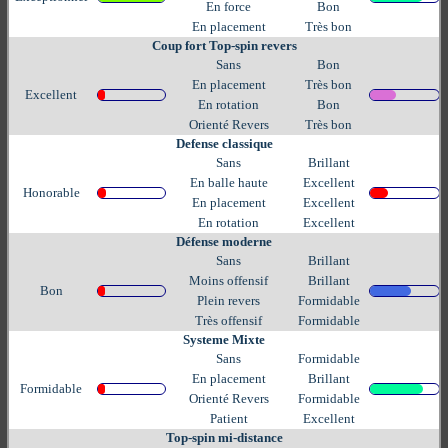
En force
Bon
En placement
Très bon
Coup fort Top-spin revers
Sans
Bon
En placement
Très bon
Excellent
En rotation
Bon
Orienté Revers
Très bon
Defense classique
Sans
Brillant
En balle haute
Excellent
Honorable
En placement
Excellent
En rotation
Excellent
Défense moderne
Sans
Brillant
Moins offensif
Brillant
Bon
Plein revers
Formidable
Très offensif
Formidable
Systeme Mixte
Sans
Formidable
En placement
Brillant
Formidable
Orienté Revers
Formidable
Patient
Excellent
Top-spin mi-distance