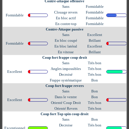
Contre-attaque offensive
Sans
Formidable
Clouage revers
Formidable
Formidable
En bloc actif
Formidable
En contre-top
Formidable
Contre-Attaque passive
Sans
Excellent
En bloc coupé
Brillant
Formidable
En bloc latéral
Excellent
En vitesse
Brillant
Coup fort frappe coup droit
Sans
Très bon
Angles impossibles
Très bon
Excellent
Decroisé
Très bon
Frappe systématique
Bon
Coup fort frappe revers
Sans
Bon
Dans le ventre
Bon
Excellent
Orienté Coup Droit
Très bon
Orienté Revers
Très bon
Coup fort Top spin coup droit
Sans
Bon
Decroise
Très bon
Exceptionnel