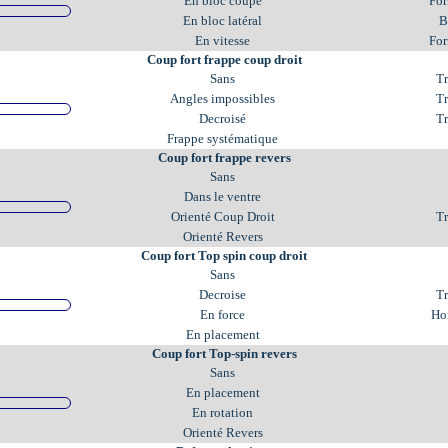
En bloc coupé
For
En bloc latéral
B
En vitesse
For
Coup fort frappe coup droit
Sans
Tr
Angles impossibles
Tr
Decroisé
Tr
Frappe systématique
Coup fort frappe revers
Sans
Dans le ventre
Orienté Coup Droit
Tr
Orienté Revers
Coup fort Top spin coup droit
Sans
Decroise
Tr
En force
Ho
En placement
Coup fort Top-spin revers
Sans
En placement
En rotation
Orienté Revers