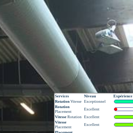
Services
Niveau
Expérience
Rotation
Vitesse
Exceptionnel
Rotation
Excellent
Placement
Vitesse
Rotation
Excellent
Vitesse
Excellent
Placement
Placement