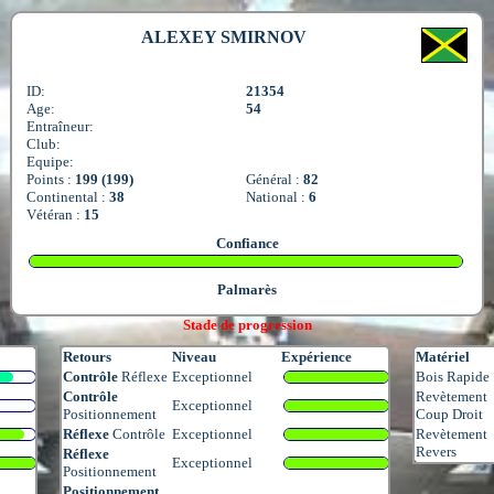
ALEXEY SMIRNOV
ID:
21354
Age:
54
Entraîneur:
Club:
Equipe:
Points :
199 (199)
Général :
82
Continental :
38
National :
6
Vétéran :
15
Confiance
Palmarès
Stade de progression
Retours
Niveau
Expérience
Matériel
Contrôle
Réflexe
Exceptionnel
Bois Rapide
Contrôle
Revètement
Exceptionnel
Positionnement
Coup Droit
Réflexe
Contrôle
Exceptionnel
Revètement
Revers
Réflexe
Exceptionnel
Positionnement
Positionnement