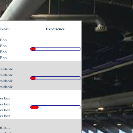
iveau
Expérience
Bon
Bon
Bon
Bon
midable
midable
midable
midable
ès bon
ès bon
ès bon
ès bon
rillant