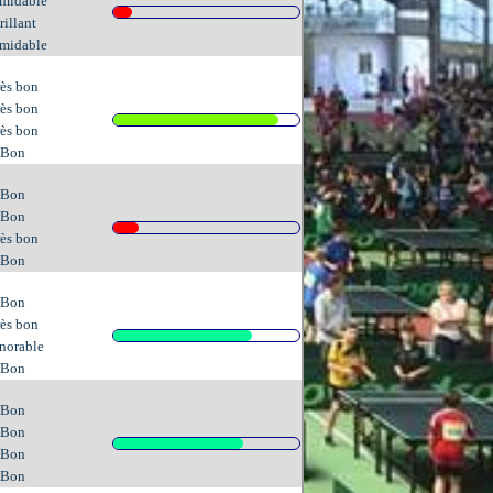
midable
rillant
midable
ès bon
ès bon
ès bon
Bon
Bon
Bon
ès bon
Bon
Bon
ès bon
norable
Bon
Bon
Bon
Bon
Bon