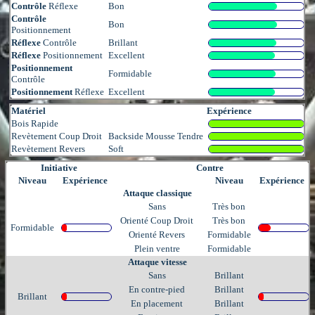
Contrôle
Réflexe
Bon
Contrôle
Bon
Positionnement
Réflexe
Contrôle
Brillant
Réflexe
Positionnement
Excellent
Positionnement
Formidable
Contrôle
Positionnement
Réflexe
Excellent
Matériel
Expérience
Bois Rapide
Revètement Coup Droit
Backside Mousse Tendre
Revètement Revers
Soft
Initiative
Contre
Niveau
Expérience
Niveau
Expérience
Attaque classique
Sans
Très bon
Orienté Coup Droit
Très bon
Formidable
Orienté Revers
Formidable
Plein ventre
Formidable
Attaque vitesse
Sans
Brillant
En contre-pied
Brillant
Brillant
En placement
Brillant