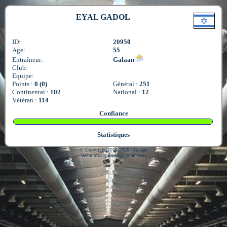
EYAL GADOL
ID:
20950
Age:
55
Entraîneur:
Galaan
Club:
Equipe:
Points :
0 (0)
Général :
251
Continental :
102
National :
12
Vétéran :
114
Confiance
Statistiques
© Copyright 2014-2026 - Galaan
Webmaster:
galaanb@gmail.com