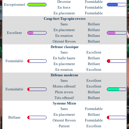
Decroise
Formidable
Exceptionnel
En force
Formidable
En placement
Formidable
Coup fort Top-spin revers
Sans
Brillant
En placement
Brillant
Excellent
En rotation
Brillant
Orienté Revers
Brillant
Defense classique
Sans
Excellent
En balle haute
Brillant
Formidable
En placement
Brillant
En rotation
Excellent
Défense moderne
Sans
Excellent
Moins offensif
Excellent
Formidable
Plein revers
Brillant
Très offensif
Brillant
Systeme Mixte
Sans
Formidable
En placement
Brillant
Brillant
Orienté Revers
Formidable
Patient
Excellent