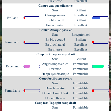
En vitesse
Excellent
Contre-attaque offensive
Sans
Brillant
Clouage revers
Excellent
Brillant
En bloc actif
Brillant
En contre-top
Excellent
Contre-Attaque passive
Sans
Exceptionnel
En bloc coupé
Brillant
Formidable
En bloc latéral
Excellent
En vitesse
Excellent
Coup fort frappe coup droit
Sans
Brillant
Angles impossibles
Formidable
Excellent
Decroisé
Formidable
Frappe systématique
Formidable
Coup fort frappe revers
Sans
Formidable
Dans le ventre
Formidable
Formidable
Orienté Coup Droit
Formidable
Orienté Revers
Formidable
Coup fort Top spin coup droit
Sans
Formidable