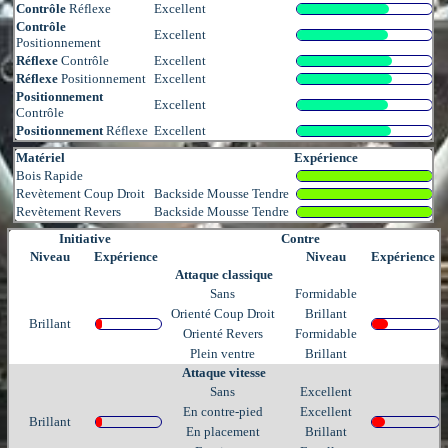
Contrôle
Réflexe
Excellent
Contrôle
Excellent
Positionnement
Réflexe
Contrôle
Excellent
Réflexe
Positionnement
Excellent
Positionnement
Excellent
Contrôle
Positionnement
Réflexe
Excellent
Matériel
Expérience
Bois Rapide
Revètement Coup Droit
Backside Mousse Tendre
Revètement Revers
Backside Mousse Tendre
Initiative
Contre
Niveau
Expérience
Niveau
Expérience
Attaque classique
Sans
Formidable
Orienté Coup Droit
Brillant
Brillant
Orienté Revers
Formidable
Plein ventre
Brillant
Attaque vitesse
Sans
Excellent
En contre-pied
Excellent
Brillant
En placement
Brillant