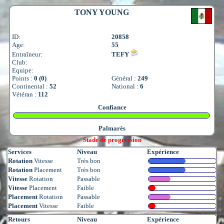
TONY YOUNG
ID:
20858
Age:
55
Entraîneur:
TEFY
Club:
Equipe:
Points :
0 (0)
Général :
249
Continental :
52
National :
6
Vétéran :
112
Confiance
Palmarès
Stade de progression
Services
Niveau
Expérience
Rotation
Vitesse
Très bon
Rotation
Placement
Très bon
Vitesse
Rotation
Passable
Vitesse
Placement
Faible
Placement
Rotation
Passable
Placement
Vitesse
Faible
Retours
Niveau
Expérience