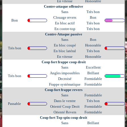
En vitesse
Honorable
Contre-attaque offensive
Sans
Très bon
Clouage revers
Bon
Bon
En bloc actif
Très bon
En contre-top
Très bon
Contre-Attaque passive
Sans
Bon
En bloc coupé
Honorable
Très bon
En bloc latéral
Très bon
En vitesse
Honorable
Coup fort frappe coup droit
Sans
Excellent
Angles impossibles
Brillant
Très bon
Decroisé
Formidable
Frappe systématique
Formidable
Coup fort frappe revers
Sans
Formidable
Dans le ventre
Très bon
Passable
Orienté Coup Droit
Formidable
Orienté Revers
Formidable
Coup fort Top spin coup droit
Sans
Brillant