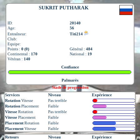
SUKRIT PUTHARAK
ID:
20140
Age:
56
Entraîneur:
Titi214
Club:
Equipe:
Points :
0 (0)
Général :
484
Continental :
170
National :
19
Vétéran :
140
Confiance
Palmarès
Stade de progression
Services
Niveau
Expérience
Rotation
Vitesse
Pas terrible
Rotation
Placement
Faible
Vitesse
Rotation
Pas terrible
Vitesse
Placement
Faible
Placement
Rotation
Faible
Placement
Vitesse
Faible
Retours
Niveau
Expérience