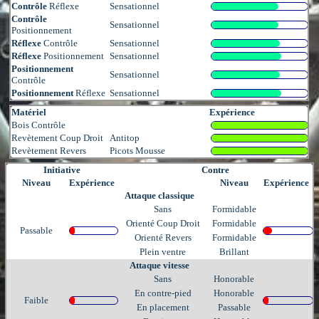
Contrôle
Réflexe
Sensationnel
Contrôle
Sensationnel
Positionnement
Réflexe
Contrôle
Sensationnel
Réflexe
Positionnement
Sensationnel
Positionnement
Sensationnel
Contrôle
Positionnement
Réflexe
Sensationnel
Matériel
Expérience
Bois Contrôle
Revètement Coup Droit
Antitop
Revètement Revers
Picots Mousse
Initiative
Contre
Niveau
Expérience
Niveau
Expérience
Attaque classique
Sans
Formidable
Orienté Coup Droit
Formidable
Passable
Orienté Revers
Formidable
Plein ventre
Brillant
Attaque vitesse
Sans
Honorable
En contre-pied
Honorable
Faible
En placement
Passable