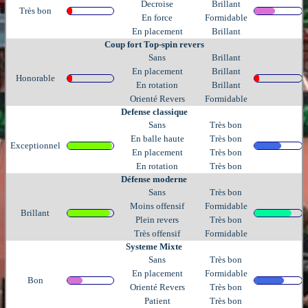
Decroise
Brillant
Très bon
En force
Formidable
En placement
Brillant
Coup fort Top-spin revers
Sans
Brillant
En placement
Brillant
Honorable
En rotation
Brillant
Orienté Revers
Formidable
Defense classique
Sans
Très bon
En balle haute
Très bon
Exceptionnel
En placement
Très bon
En rotation
Très bon
Défense moderne
Sans
Très bon
Moins offensif
Formidable
Brillant
Plein revers
Très bon
Très offensif
Formidable
Systeme Mixte
Sans
Très bon
En placement
Formidable
Bon
Orienté Revers
Très bon
Patient
Très bon