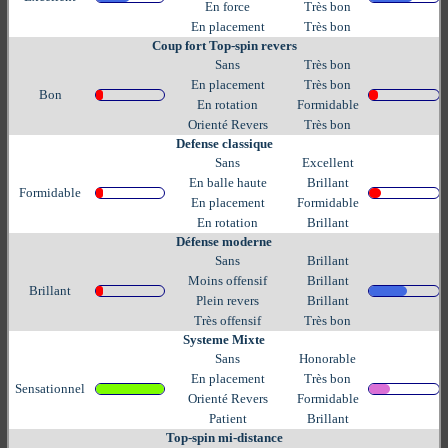
En force
Très bon
En placement
Très bon
Coup fort Top-spin revers
Sans
Très bon
En placement
Très bon
Bon
En rotation
Formidable
Orienté Revers
Très bon
Defense classique
Sans
Excellent
En balle haute
Brillant
Formidable
En placement
Formidable
En rotation
Brillant
Défense moderne
Sans
Brillant
Moins offensif
Brillant
Brillant
Plein revers
Brillant
Très offensif
Très bon
Systeme Mixte
Sans
Honorable
En placement
Très bon
Sensationnel
Orienté Revers
Formidable
Patient
Brillant
Top-spin mi-distance