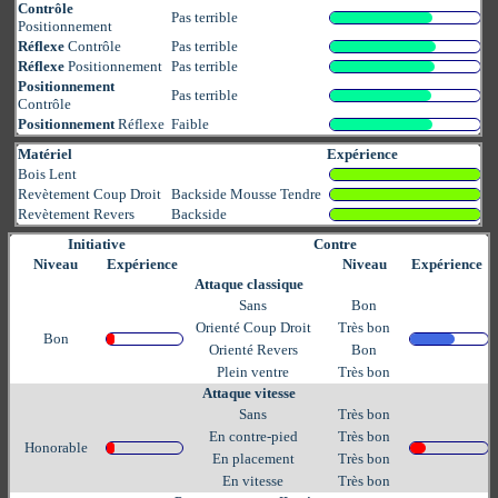
Contrôle
Pas terrible
Positionnement
Réflexe
Contrôle
Pas terrible
Réflexe
Positionnement
Pas terrible
Positionnement
Pas terrible
Contrôle
Positionnement
Réflexe
Faible
Matériel
Expérience
Bois Lent
Revètement Coup Droit
Backside Mousse Tendre
Revètement Revers
Backside
Initiative
Contre
Niveau
Expérience
Niveau
Expérience
Attaque classique
Sans
Bon
Orienté Coup Droit
Très bon
Bon
Orienté Revers
Bon
Plein ventre
Très bon
Attaque vitesse
Sans
Très bon
En contre-pied
Très bon
Honorable
En placement
Très bon
En vitesse
Très bon