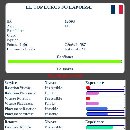
LE TOP EUROS FO LAPOISSE
ID:
12593
Age:
61
Entraîneur:
Club:
Equipe:
Points :
0 (0)
Général :
587
Continental :
225
National :
21
Confiance
Palmarès
Stade de progression
Services
Niveau
Expérience
Rotation
Vitesse
Pas terrible
Rotation
Placement
Faible
Vitesse
Rotation
Pas terrible
Vitesse
Placement
Faible
Placement
Rotation
Passable
Placement
Vitesse
Passable
Retours
Niveau
Expérience
Contrôle
Réflexe
Pas terrible